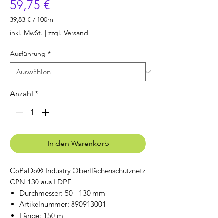
Preis
59,75 €
39,83 €
/
100m
39,83 €
inkl. MwSt.
|
zzgl. Versand
pro
100
Ausführung
*
Meter
Anzahl
*
In den Warenkorb
CoPaDo® Industry Oberflächenschutznetz
CPN 130 aus LDPE
Durchmesser: 50 - 130 mm
Artikelnummer: 890913001
Länge: 150 m