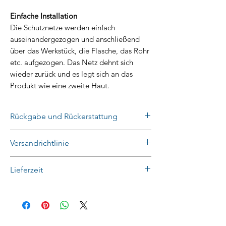
Einfache Installation
Die Schutznetze werden einfach
auseinandergezogen und anschließend
über das Werkstück, die Flasche, das Rohr
etc. aufgezogen. Das Netz dehnt sich
wieder zurück und es legt sich an das
Produkt wie eine zweite Haut.
Rückgabe und Rückerstattung
Unbenutzte Artikel können innerhalb
Versandrichtlinie
von 14 Tagen zurückgegeben werden.
Zuschnitte und für Sie konfektionierte
Der Versand erfolgt ab 150,- € Netto-
Lieferzeit
Produkte sind grundsätzliche von der
Warenwert frei Haus innerhalb
Rückgabe ausgeschlossen!
Deutschland. Darunter fallen
Die Lieferzeit beträgt innerhalb
Versandkosten in Höhe von 6,50 € zzgl.
Deutschlands in der Regel 1-2
MwSt. an. Versandkosten ins Ausland
Werktage. Sollte sich eine Verzögerung
bitte vor Bestellung erfragen.
ergeben, so kontaktieren wir Sie