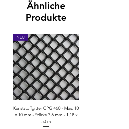
Ähnliche
umgehend. Zuschnitte und
konfektionierte Waren benötigen je
Produkte
nach Menge 1-2 Wochen.
NEU
Kunststoffgitter CPG 460 - Mas. 10
x 10 mm - Stärke 3,6 mm - 1,18 x
50 m