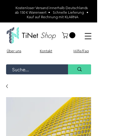
Kostenloser Versand innerhalb Deutschlands
ab 150 € Warenwert • Schnelle Lieferung •
Kauf auf Rechnung mit KLARNA
Shop
TiNet
Über uns
Kontakt
Hilfe/Faq