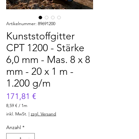
Artikelnummer: 89691200
Kunststoffgitter
CPT 1200 - Stärke
6,0 mm - Mas. 8 x 8
mm - 20 x 1 m -
1.200 g/m
Preis
171,81 €
8,59 €
/
1m
8,59 €
inkl. MwSt.
|
zzgl. Versand
pro
1
Anzahl
*
Meter