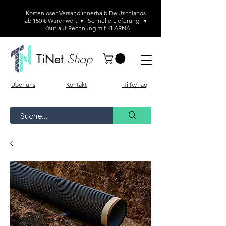
Kostenloser Versand innerhalb Deutschlands
ab 150 € Warenwert • Schnelle Lieferung •
Kauf auf Rechnung mit KLARNA
Shop
TiNet
Über uns
Kontakt
Hilfe/Faq