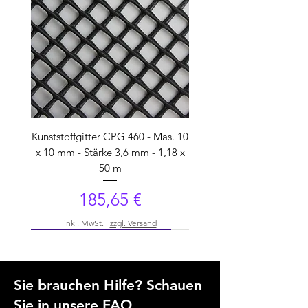
Kunststoffgitter CPG 460 - Mas. 10
x 10 mm - Stärke 3,6 mm - 1,18 x
50 m
Preis
185,65 €
inkl. MwSt.
|
zzgl. Versand
10er Pack
Einzel
NEU - 30% Recyclingmaterial
220 g/m²
EXTRA STARK
NEU - 30% Recyclingmaterial
NEU - 30% Recyclingmaterial
NEU - 30% Recyclingmaterial
NEU - 30% Recyclingmaterial
NEU - 30% Recyclingmaterial
NEU - 30% Recyclingmaterial
NEU - 30% Recyclingmaterial
NEU - 30% Recyclingmaterial
NEU - 30% Recyclingmaterial
Sie brauchen Hilfe? Schauen
Sie in unsere FAQ