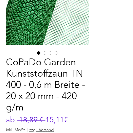
CoPaDo Garden
Kunststoffzaun TN
400 - 0,6 m Breite -
20 x 20 mm - 420
g/m
Standardpreis
Sale-
ab
 18,89 € 
15,11€
Preis
inkl. MwSt.
|
zzgl. Versand