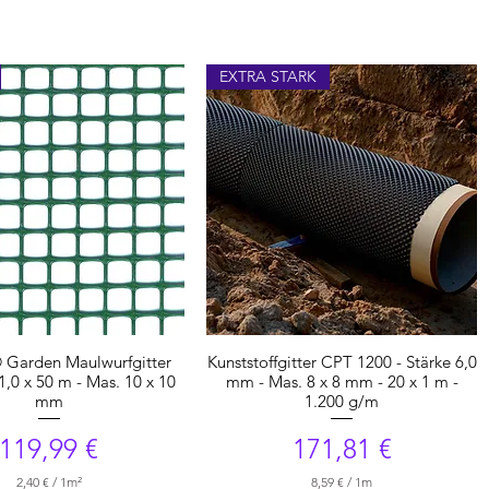
EXTRA STARK
Garden Maulwurfgitter
Kunststoffgitter CPT 1200 - Stärke 6,0
1,0 x 50 m - Mas. 10 x 10
mm - Mas. 8 x 8 mm - 20 x 1 m -
mm
1.200 g/m
Preis
Preis
119,99 €
171,81 €
2,40 €
/
1m²
8,59 €
/
1m