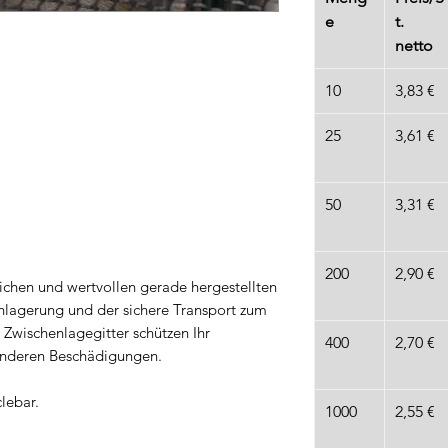
e
t.
netto
10
3,83 €
25
3,61 €
50
3,31 €
200
2,90 €
ichen und wertvollen gerade hergestellten
enlagerung und der sichere Transport zum
Zwischenlagegitter schützen Ihr
400
2,70 €
 anderen Beschädigungen.
lebar.
1000
2,55 €