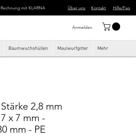
uf Rechnung mit KLARNA
Über uns
Kontakt
Hilfe/Faq
Anmelden
Baumwuchshüllen
Maulwurfgitter
Mehr
 Stärke 2,8 mm
 7 x 7 mm -
780 mm - PE