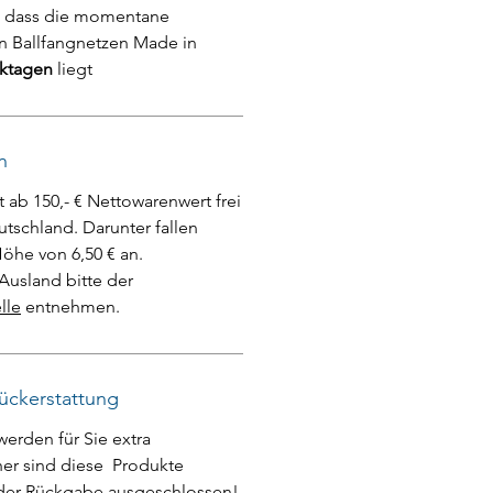
e, dass die momentane
on Ballfangnetzen Made in
rktagen
liegt
n
t ab 150,- € Nettowarenwert frei
tschland. Darunter fallen
öhe von 6,50 € an.
Ausland bitte der
lle
entnehmen.
ückerstattung
werden für Sie extra
her sind diese Produkte
 der Rückgabe ausgeschlossen!