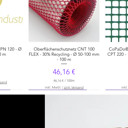
CPN 120 - Ø
Oberflächenschutznetz CNT 100
CoPaDo® 
0 m
FLEX - 30% Recycling - Ø 50-100 mm
CPT 220 - 
- 100 m
Preis
46,16 €
46,16 €
/
100m
rsand
4
inkl. MwSt.
|
zzgl. Versand
inkl
6
rial
NEU - 30% Recyclingmaterial
NEU - 30% 
,
1
6
€
p
r
o