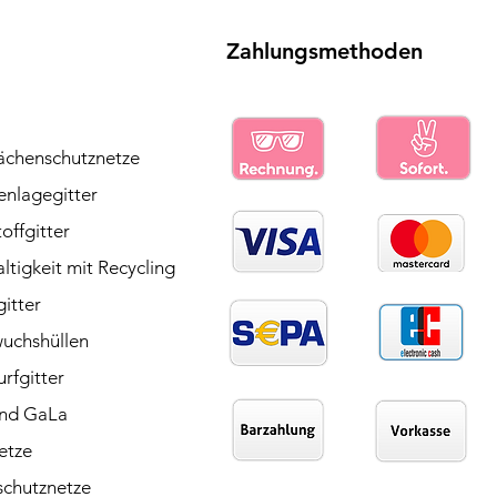
0
M
e
Zahlungsmethoden
t
e
r
ächenschutznetze
enlagegitter
offgitter
tigkeit mit Recycling
itter
uchshüllen
rfgitter
nd GaLa
etze
chutznetze