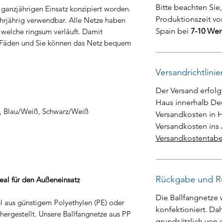
Bitte beachten Si
 ganzjährigen Einsatz konzipiert worden.
Produktionszeit v
ehrjährig verwendbar. Alle Netze haben
Spain bei
7-10 We
welche ringsum verläuft. Damit
er Fäden und Sie können das Netz bequem
Versandrichtlinie
Der Versand erfolg
Haus innerhalb Deu
, Blau/Weiß, Schwarz/Weiß
Versandkosten in H
Versandkosten ins 
Versandkostentabe
Rückgabe und R
deal für den Außeneinsatz
Die Ballfangnetze 
l aus günstigem Polyethylen (PE) oder
konfektioniert. Da
ergestellt. Unsere Ballfangnetze aus PP
grundsätzlich von