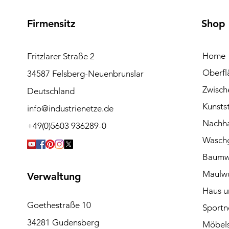
M
0
e
M
t
e
Firmensitz
Shop
e
t
r
e
r
Home
Fritzlarer Straße 2
Oberfl
34587 Felsberg-Neuenbrunslar
Zwisch
Deutschland
Kunstst
info@industrienetze.de
Nachhal
+49(0)5603 936289-0
Waschg
Baumw
Maulwu
Verwaltung
Haus u
Goethestraße 10
Sportn
34281 Gudensberg
Möbels