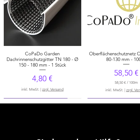
CoPaDo Garden
Oberflächenschutznetz 
Dachrinnenschutzgitter TN 180 - Ø
80-130 mm - 10
150 - 180 mm - 1 Stück
Preis
58,50 €
Preis
4,80 €
58,50 €
/
100m
5
inkl. MwSt.
|
zzgl. Versand
inkl. MwSt.
|
zzgl. Ve
8
,
NEU - 30% Recyclingmaterial
NEU - 30% Recyclingmate
5
0
€
p
r
o
1